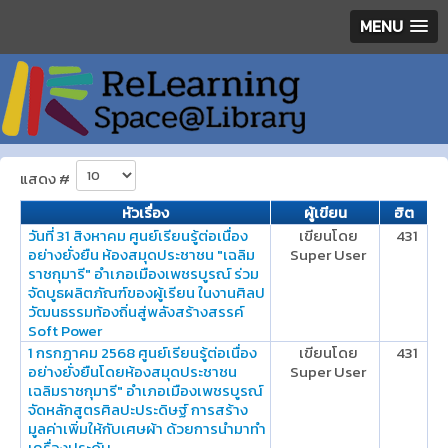
MENU
แสดง #
หัวเรื่อง
ผู้เขียน
ฮิต
วันที่ 31 สิงหาคม ศูนย์เรียนรู้ต่อเนื่อง
เขียนโดย
431
อย่างยั่งยืน ห้องสมุดประชาชน "เฉลิม
Super User
ราชกุมารี" อำเภอเมืองเพชรบูรณ์ ร่วม
จัดบูธผลิตภัณฑ์ของผู้เรียน ในงานศิลป
วัฒนธรรมท้องถิ่นสู่พลังสร้างสรรค์
Soft Power
1 กรกฏาคม 2568 ศูนย์เรียนรู้ต่อเนื่อง
เขียนโดย
431
อย่างยั่งยืนโดยห้องสมุดประชาชน
Super User
เฉลิมราชกุมารี" อำเภอเมืองเพชรบูรณ์
จัดหลักสูตรศิลปะประดิษฐ์ การสร้าง
มูลค่าเพิ่มให้กับเศษผ้า ด้วยการนำมาทำ
เครื่องประดับ